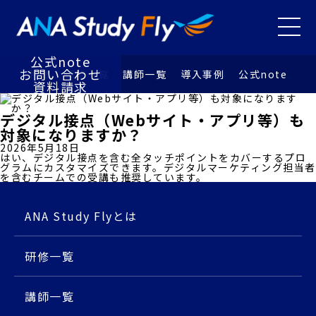
研修⼀覧
講師⼀覧
メニュ
導⼊事例
お知らせ
公式note
お問い合わせ
特徴
研修⼀覧
講師⼀覧
導⼊事例
公式note
資料請求
デジタル接点（Webサイト・アプリ等）も
対象になりますか？
2026年5月18日
はい、デジタル接点を含む全タッチポイントをカバーするプロ
グラムにカスタマイズできます。デジタルマーケティング担当者
を含むチームでの受講も推奨しています。
ANA Study Flyとは
研修⼀覧
講師⼀覧