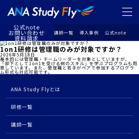
研修⼀覧
講師⼀覧
メニュ
導⼊事例
お知らせ
公式note
お問い合わせ
特徴
研修⼀覧
講師⼀覧
導⼊事例
公式note
資料請求
1on1研修は管理職のみが対象ですか？
2026年5月18日
基本的には管理職・チームリーダーを対象としていますが、
「部下として1on1を受ける側のスキル」を学ぶプログラムも用
意しています。また、管理職と若手がペアで参加するプログラ
ム形式も対応可能です。
ANA Study Flyとは
研修⼀覧
講師⼀覧