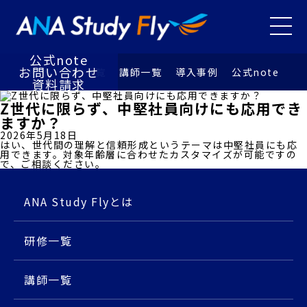
研修⼀覧
講師⼀覧
メニュ
導⼊事例
お知らせ
公式note
お問い合わせ
特徴
研修⼀覧
講師⼀覧
導⼊事例
公式note
資料請求
Z世代に限らず、中堅社員向けにも応用でき
ますか？
2026年5月18日
はい、世代間の理解と信頼形成というテーマは中堅社員にも応
用できます。対象年齢層に合わせたカスタマイズが可能ですの
で、ご相談ください。
ANA Study Flyとは
研修⼀覧
講師⼀覧