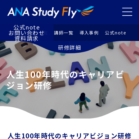
研修⼀覧
講師⼀覧
メニュ
導⼊事例
お知らせ
公式note
お問い合わせ
特徴
研修⼀覧
講師⼀覧
導⼊事例
公式note
資料請求
研修詳細
人生100年時代のキャリアビ
ジョン研修
人生100年時代のキャリアビジョン研修