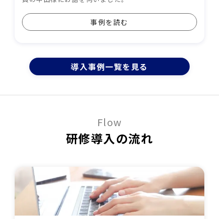
事例を読む
導⼊事例⼀覧を⾒る
Flow
研修導入の流れ