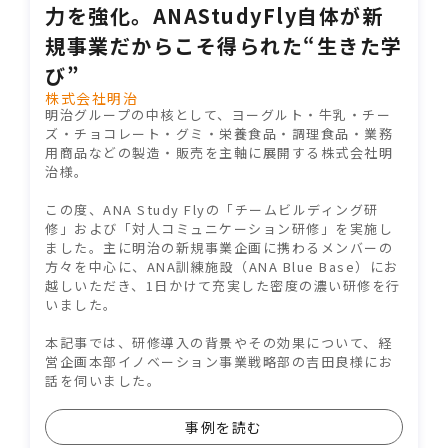
力を強化。ANAStudyFly自体が新
規事業だからこそ得られた“生きた学
び”
株式会社明治
明治グループの中核として、ヨーグルト・牛乳・チー
ズ・チョコレート・グミ・栄養食品・調理食品・業務
用商品などの製造・販売を主軸に展開する株式会社明
治様。
この度、ANA Study Flyの「チームビルディング研
修」および「対人コミュニケーション研修」を実施し
ました。主に明治の新規事業企画に携わるメンバーの
方々を中心に、ANA訓練施設（ANA Blue Base）にお
越しいただき、1日かけて充実した密度の濃い研修を行
いました。
本記事では、研修導入の背景やその効果について、経
営企画本部イノベーション事業戦略部の吉田良様にお
話を伺いました。
事例を読む