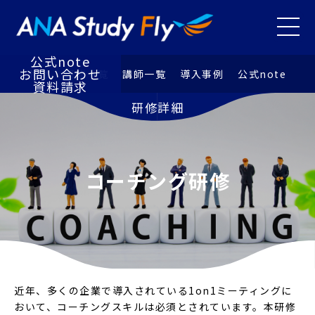
研修⼀覧
講師⼀覧
メニュ
導⼊事例
お知らせ
公式note
お問い合わせ
特徴
研修⼀覧
講師⼀覧
導⼊事例
公式note
資料請求
研修詳細
コーチング研修
近年、多くの企業で導入されている1on1ミーティングに
おいて、コーチングスキルは必須とされています。本研修