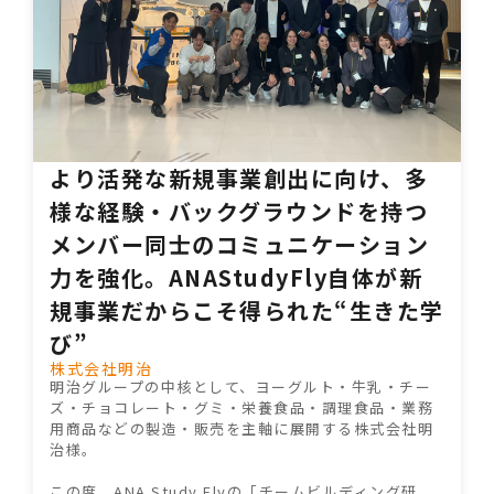
より活発な新規事業創出に向け、多
様な経験・バックグラウンドを持つ
メンバー同士のコミュニケーション
力を強化。ANAStudyFly自体が新
規事業だからこそ得られた“生きた学
び”
株式会社明治
明治グループの中核として、ヨーグルト・牛乳・チー
ズ・チョコレート・グミ・栄養食品・調理食品・業務
用商品などの製造・販売を主軸に展開する株式会社明
治様。
この度、ANA Study Flyの「チームビルディング研