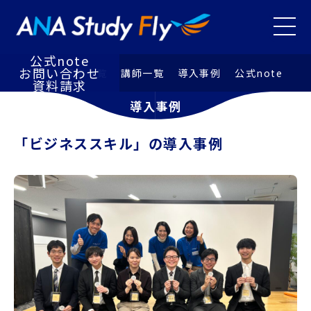
研修⼀覧
講師⼀覧
メニュ
導⼊事例
お知らせ
公式note
お問い合わせ
特徴
研修⼀覧
講師⼀覧
導⼊事例
公式note
資料請求
導入事例
「ビジネススキル」の導入事例