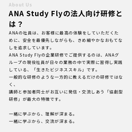
About Us
ANA Study Flyの法⼈向け研修と
は？
ANAの社員は、お客様に最高の体験をしていただくた
めに、安全を最優先しながらも、きめ細やかなおもてな
しを追求しています。
ANA Study Flyの企業研修でご提供するのは、ANAグ
ループの現役社員が⽇々の業務の中で実際に習得し実践
している、「⽣きたビジネススキル」です。
⼀般的な研修のような⼀⽅的に教えるだけの研修ではな
く、
講師と参加者同⼠がお互いに発信‧交流しあう「協創型
研修」が最⼤の特徴です。
⼀緒に学ぶから、理解が深まる。
⼀緒に学ぶから、交流が深まる。