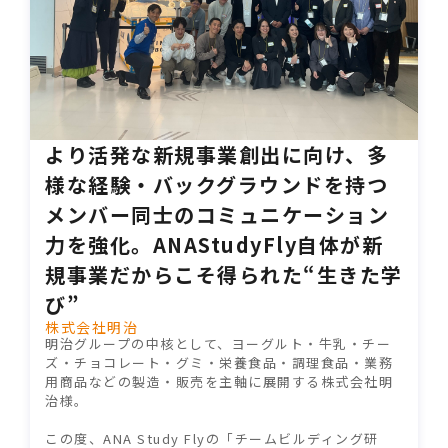
より活発な新規事業創出に向け、多
様な経験・バックグラウンドを持つ
メンバー同士のコミュニケーション
力を強化。ANAStudyFly自体が新
規事業だからこそ得られた“生きた学
び”
株式会社明治
明治グループの中核として、ヨーグルト・牛乳・チー
ズ・チョコレート・グミ・栄養食品・調理食品・業務
用商品などの製造・販売を主軸に展開する株式会社明
治様。
この度、ANA Study Flyの「チームビルディング研