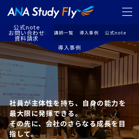
研修⼀覧
講師⼀覧
メニュ
導⼊事例
お知らせ
公式note
お問い合わせ
特徴
研修⼀覧
講師⼀覧
導⼊事例
公式note
資料請求
導入事例
社員が主体性を持ち、自身の能力を
最大限に発揮できる。
その先に、会社のさらなる成長を目
指して。