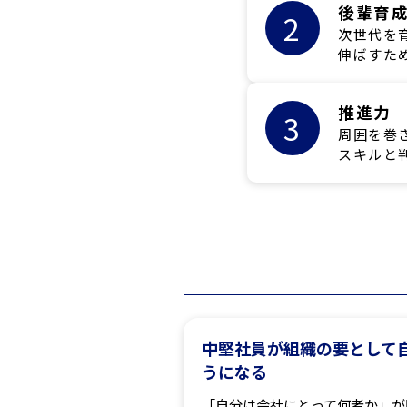
後輩育
2
次世代を
伸ばすた
推進力
3
周囲を巻
スキルと
中堅社員が組織の要として
うになる
「自分は会社にとって何者か」が