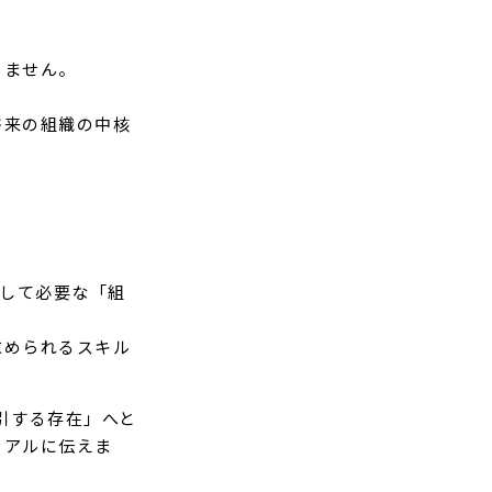
りません。
将来の組織の中核
として必要な「組
求められるスキル
牽引する存在」へと
リアルに伝えま