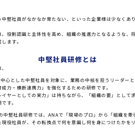
う中堅社員がなかなか育たない、といった企業様は少なくあ
は、役割認識と主体性を高め、組織の推進力となるような、
成します。
中堅社員研修とは
は、
目を中心とした中堅社員を対象に、業務の中核を担うリーダー
育成力・横断連携力」を強化するための研修です。
レイヤーとしての実力」は持ちながら、「組織の要」として
期です。
y Flyの中堅社員研修では、ANAで「現場のプロ」から「組織を
た現役社員が、その転換点で何を意識し何を身につけたかを