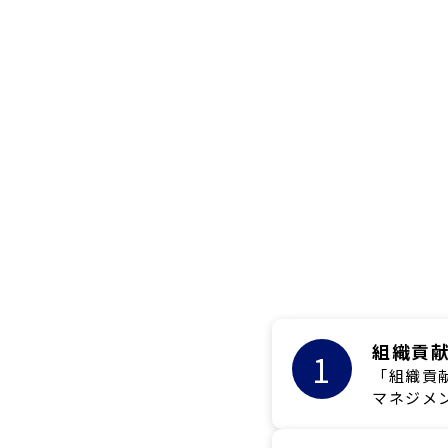
組織貢
1
「組織貢
マネジメ