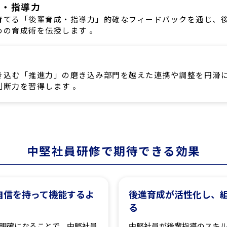
成・指導力
育てる「後輩育成・指導力」的確なフィードバックを通じ、
めの育成術を伝授します 。
き込む「推進力」の磨き込み部門を越えた連携や調整を円滑
判断力を習得します 。
中堅社員研修で期待できる効果
自信を持って機能するよ
後進育成が活性化し、
る
明確になることで、中堅社員
中堅社員が後輩指導のスキル