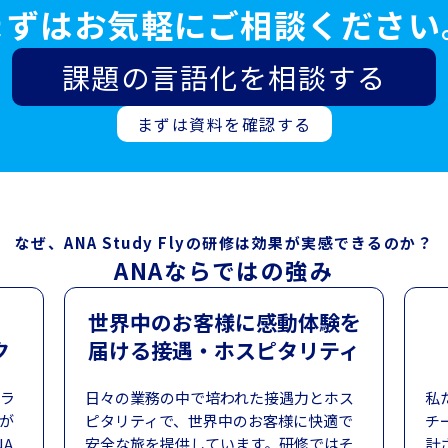
まずはお気軽にご相談ください
課題の言語化を相談する
まずは資料を確認する
なぜ、ANA Study Flyの研修は効果が実感できるのか？
ANAならではの強み
世界中のお客様に感動体験を
ク
届ける接遇・ホスピタリティ
ラ
日々の業務の中で培われた接遇力とホス
私
が
ピタリティで、世界中のお客様に快適で
チ
A
安全な旅を提供しています。研修ではそ
計