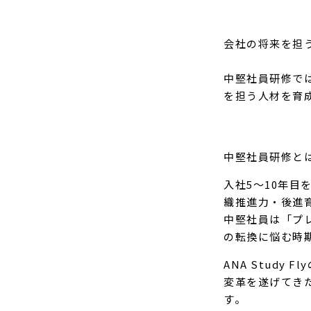
会社の将来を担
中堅社員研修で
を担う人材を育
中堅社員研修と
入社5〜10年
織推進力・後進
中堅社員は「プ
の転換に悩む時
ANA Stud
変革を遂げてき
す。