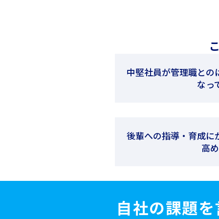
中堅社員が管理職との
なっ
後輩への指導・育成に
高め
自社の課題を